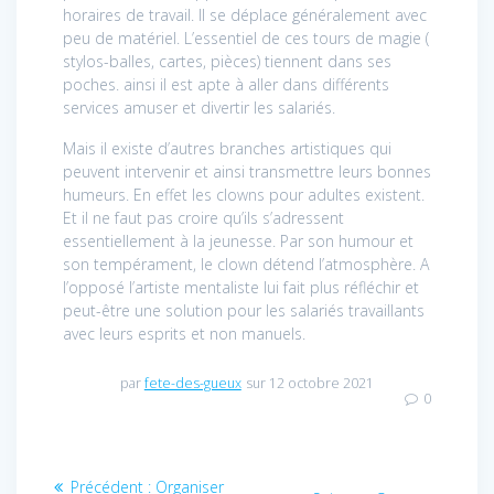
horaires de travail. Il se déplace généralement avec
peu de matériel. L’essentiel de ces tours de magie (
stylos-balles, cartes, pièces) tiennent dans ses
poches. ainsi il est apte à aller dans différents
services amuser et divertir les salariés.
Mais il existe d’autres branches artistiques qui
peuvent intervenir et ainsi transmettre leurs bonnes
humeurs. En effet les clowns pour adultes existent.
Et il ne faut pas croire qu’ils s’adressent
essentiellement à la jeunesse. Par son humour et
son tempérament, le clown détend l’atmosphère. A
l’opposé l’artiste mentaliste lui fait plus réfléchir et
peut-être une solution pour les salariés travaillants
avec leurs esprits et non manuels.
par
fete-des-gueux
sur 12 octobre 2021
0
Navigation
Article
Précédent :
Organiser