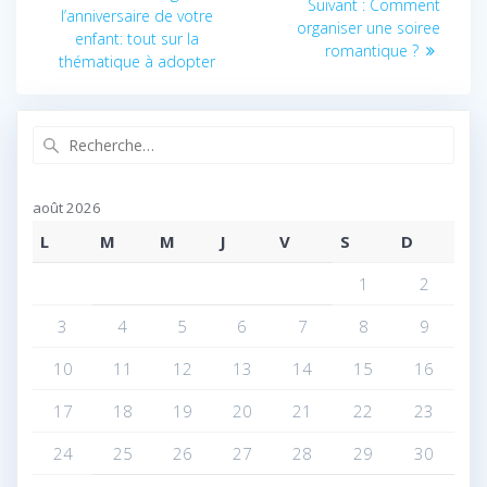
Article
Suivant :
Comment
de
précédent
l’anniversaire de votre
suivant
organiser une soiree
:
enfant: tout sur la
:
romantique ?
l’article
thématique à adopter
Recherche
pour
:
août 2026
L
M
M
J
V
S
D
1
2
3
4
5
6
7
8
9
10
11
12
13
14
15
16
17
18
19
20
21
22
23
24
25
26
27
28
29
30