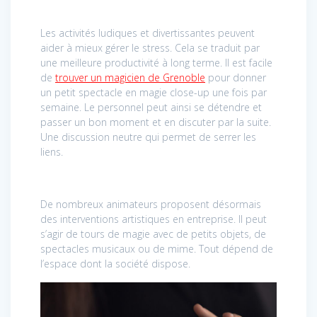
Les activités ludiques et divertissantes peuvent
aider à mieux gérer le stress. Cela se traduit par
une meilleure productivité à long terme. Il est facile
de
trouver un magicien de Grenoble
pour donner
un petit spectacle en magie close-up une fois par
semaine. Le personnel peut ainsi se détendre et
passer un bon moment et en discuter par la suite.
Une discussion neutre qui permet de serrer les
liens.
De nombreux animateurs proposent désormais
des interventions artistiques en entreprise. Il peut
s’agir de tours de magie avec de petits objets, de
spectacles musicaux ou de mime. Tout dépend de
l’espace dont la société dispose.